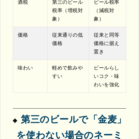
酒税
第三のビール
ビール税率
税率（増税対
（減税対
象）
象）
価格
従来通りの低
従来と同等
価格
価格に据え
置き
味わい
軽めで飲みや
ビールらし
すい
いコク・味
わいを強化
第三のビールで「金麦」
を使わない場合のネーミ