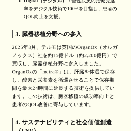
Digital（デジタル）：
慢性疾患の治療完遂
率をデジタル技術で100%を目指し、患者の
QOL向上を支援。
3. 臓器移植分野への参入
2025年8月、テルモは英国のOrganOx（オルガ
ノックス）社を約15億ドル（約2,200億円）で
買収し、臓器移植分野に参入しました。
OrganOxの「metra®」は、肝臓を体温で保存
し、酸素と栄養素を循環させることで保存期
間を最大24時間に延長する技術を提供してい
ます。この技術は、臓器移植の成功率向上と
患者のQOL改善に寄与しています。
4. サステナビリティと社会価値創造
（CSV）