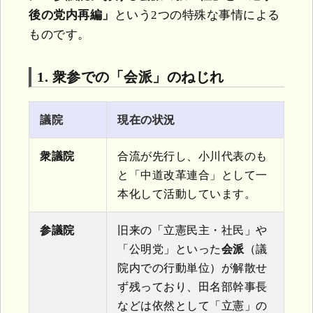
後の党内再編」
という2つの特殊な事情による
ものです。
1. 衆参での「会派」のねじれ
議院
現在の状況
衆議院
合流が先行し、小川代表のも
と「中道改革連合」として一
本化して活動しています。
参議院
旧来の「立憲民主・社民」や
「公明党」といった
会派
（議
院内での行動単位）が解散せ
ず残っており、田名部幹事長
などは依然として「立憲」の