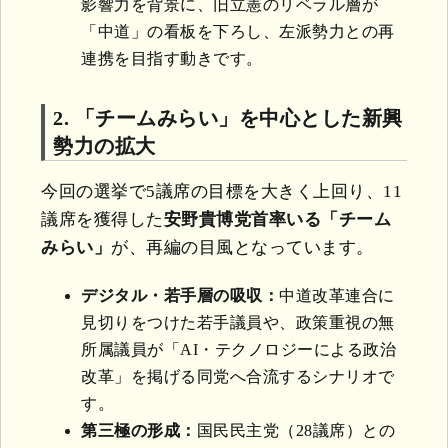
影響力を背景に、旧立憲のリベラル層が
「中道」の看板を下ろし、左派勢力との再
連携を目指す動きです。
2. 「チームみらい」を中心とした新興
勢力の拡大
今回の選挙で5議席の目標を大きく上回り、11
議席を獲得した
安野貴博党首率いる「チーム
みらい」
が、再編の目風となっています。
デジタル・若手層の吸収：
中道改革連合に
見切りをつけた若手議員や、政策重視の無
所属議員が「AI・テクノロジーによる政治
改革」を掲げる同党へ合流するシナリオで
す。
第三極の形成：
国民民主党（28議席）との