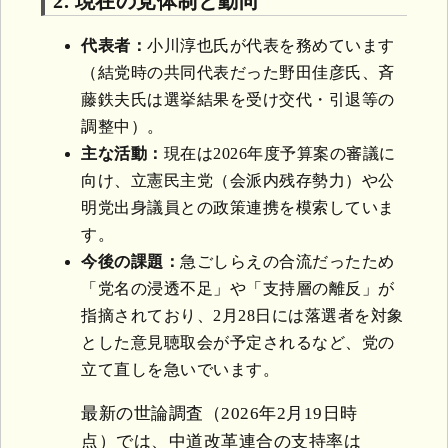
2. 現在の党体制と動向
代表者：
小川淳也氏が代表を務めています
（結党時の共同代表だった野田佳彦氏、斉
藤鉄夫氏は選挙結果を受け交代・引退等の
調整中）。
主な活動：
現在は2026年度予算案の審議に
向け、立憲民主党（会派内残存勢力）や公
明党出身議員との政策連携を模索していま
す。
今後の課題：
急ごしらえの合流だったため
「党名の浸透不足」や「支持層の離反」が
指摘されており、2月28日には落選者を対象
とした意見聴取会が予定されるなど、党の
立て直しを急いでいます。
最新の世論調査（2026年2月19日時
点）では、中道改革連合の支持率は