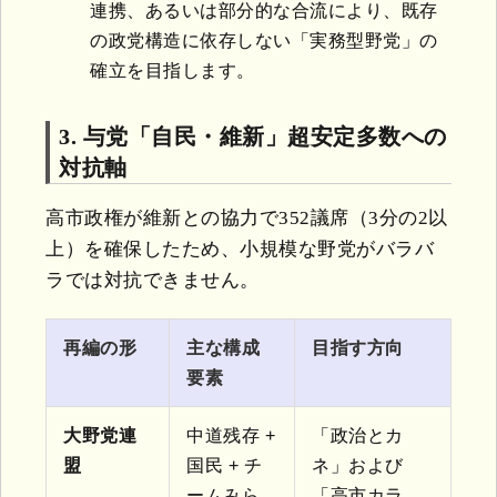
連携、あるいは部分的な合流により、既存
の政党構造に依存しない「実務型野党」の
確立を目指します。
3. 与党「自民・維新」超安定多数への
対抗軸
高市政権が維新との協力で352議席（3分の2以
上）を確保したため、小規模な野党がバラバ
ラでは対抗できません。
再編の形
主な構成
目指す方向
要素
大野党連
中道残存 +
「政治とカ
盟
国民 + チ
ネ」および
ームみら
「高市カラ