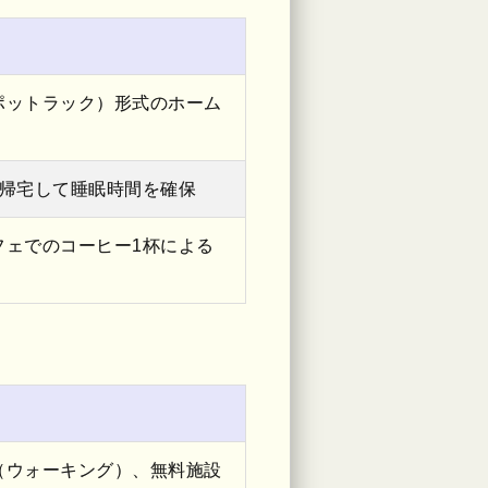
）
ポットラック）形式のホーム
に帰宅して睡眠時間を確保
フェでのコーヒー1杯による
）
（ウォーキング）、無料施設