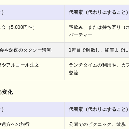
と）
代替案（代わりにすること
（5,000円〜）
宅飲み、または持ち寄り（
パーティー
次会や深夜のタクシー帰宅
1軒目で解散し、終電まで
理やアルコール注文
ランチタイムの利用や、カ
交流
る変化
と）
代替案（代わりにすること
や遠方への旅行
公園でのピクニック、散歩