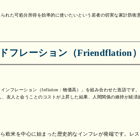
限られた可処分所得を効率的に使いたいという若者の切実な家計防衛
フレーション（Friendflatio
と「インフレーション（Inflation：物価高）」を組み合わせた造語で
し、友人と会うことのコストが上昇した結果、人間関係の維持が経済
。
頃から欧米を中心に始まった歴史的なインフレが発端です。レ