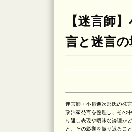
【迷言師】
言と迷言の
迷言師・小泉進次郎氏の発
政治家発言を整理し、その
り返し表現や曖昧な論理が
と、その影響を振り返るこ