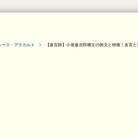
ュース・アラカルト
> 【迷言師】小泉進次郎構文の例文と特徴！名言と