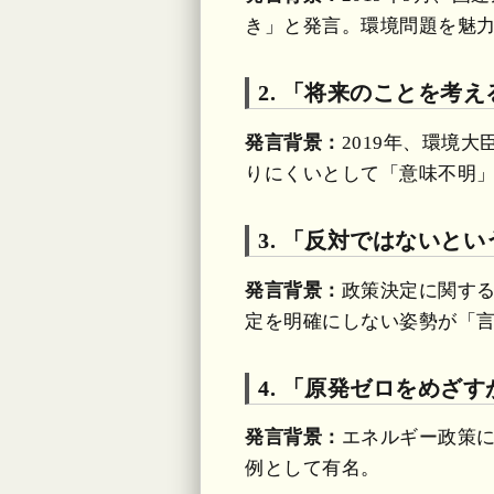
き」と発言。環境問題を魅
2. 「将来のことを考
発言背景：
2019年、環境
りにくいとして「意味不明
3. 「反対ではないと
発言背景：
政策決定に関す
定を明確にしない姿勢が「
4. 「原発ゼロをめざ
発言背景：
エネルギー政策
例として有名。