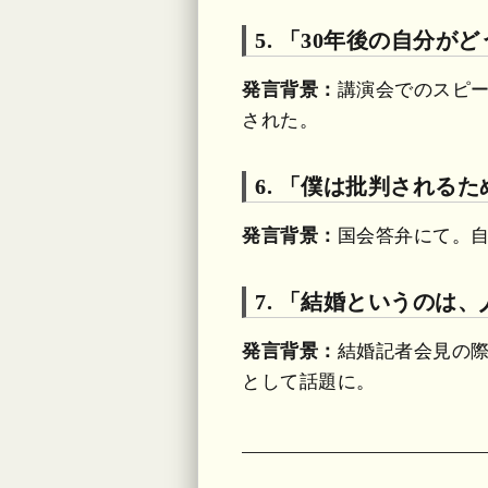
5. 「30年後の自分
発言背景：
講演会でのスピ
された。
6. 「僕は批判される
発言背景：
国会答弁にて。
7. 「結婚というのは
発言背景：
結婚記者会見の
として話題に。