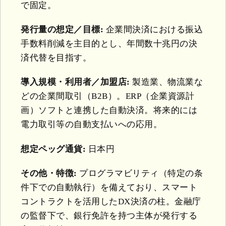
で固定。
発行量の想定／目標:
企業間決済における振込
手数料削減を主目的とし、年間数十兆円の決
済代替を目指す。
導入規模・利用者／加盟店:
製造業、物流業な
どの企業間取引（B2B）。ERP（企業資源計
画）ソフトと連携した自動決済。将来的には
電力取引等の自動支払いへの応用。
想定ペッグ通貨:
日本円
その他・特徴:
プログラマビリティ（特定の条
件下での自動執行）を備えており、スマート
コントラクトを活用したDX決済の柱。金融庁
の監督下で、銀行免許を持つ主体が発行する