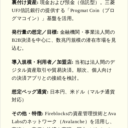
裏付け資産:
現金および預金（信託型）。三菱
UFJ信託銀行の提供する「Progmat Coin（プロ
グマコイン）」基盤を活用。
発行量の想定／目標:
金融機関・事業法人間の
B2B決済を中心に、数兆円規模の潜在市場を見
込む。
導入規模・利用者／加盟店:
当初は法人間のデ
ジタル資産取引や貿易決済。順次、個人向け
の決済アプリとの接続を検討。
想定ペッグ通貨:
日本円、米ドル（マルチ通貨
対応）
その他・特徴:
Fireblocksの資産管理技術とAva
Labsのネットワーク（Avalanche）を活用し、