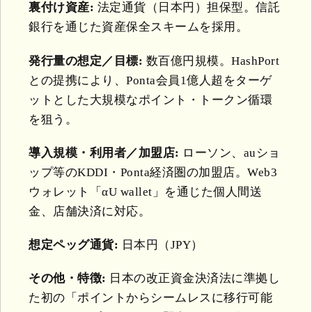
裏付け資産:
法定通貨（日本円）担保型。信託
銀行を通じた資産保全スキームを採用。
発行量の想定／目標:
数百億円規模。HashPort
との提携により、Ponta会員1億人超をターゲ
ットとした大規模なポイント・トークン循環
を狙う。
導入規模・利用者／加盟店:
ローソン、auショ
ップ等のKDDI・Ponta経済圏の加盟店。Web3
ウォレット「αU wallet」を通じた個人間送
金、店舗決済に対応。
想定ペッグ通貨:
日本円（JPY）
その他・特徴:
日本の改正資金決済法に準拠し
た初の「ポイントからシームレスに移行可能