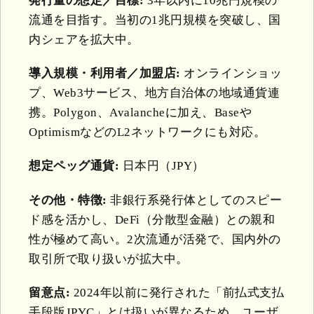
発行量の想定／目標:
3年以内に10兆円規模の
流通を目指す。当初の1兆円規模を突破し、国
内シェアを拡大中。
導入規模・利用者／加盟店:
オンラインショッ
プ、Web3サービス、地方自治体の地域通貨連
携。Polygon、Avalancheに加え、Baseや
OptimismなどのL2ネットワークにも対応。
想定ペッグ通貨:
日本円（JPY）
その他・特徴:
非銀行系発行体としてのスピー
ド感を活かし、DeFi（分散型金融）との親和
性が極めて高い。2次流通が活発で、国内外の
取引所で取り扱いが拡大中。
留意点:
2024年以前に発行された「前払式支払
手段版JPYC」とは扱いが異なるため、ユーザ