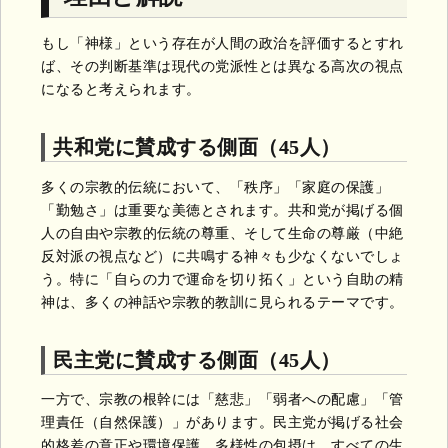
もし「神様」という存在が人間の政治を評価するとすれ
ば、その判断基準は現代の党派性とは異なる高次の視点
になると考えられます。
共和党に賛成する側面（45人）
多くの宗教的伝統において、「秩序」「家庭の保護」
「勤勉さ」は重要な美徳とされます。共和党が掲げる個
人の自由や宗教的伝統の尊重、そして生命の尊厳（中絶
反対派の視点など）に共鳴する神々も少なくないでしょ
う。特に「自らの力で運命を切り拓く」という自助の精
神は、多くの神話や宗教的教訓に見られるテーマです。
民主党に賛成する側面（45人）
一方で、宗教の根幹には「慈悲」「弱者への配慮」「管
理責任（自然保護）」があります。民主党が掲げる社会
的格差の意正や環境保護、多様性の包摂は、すべての生